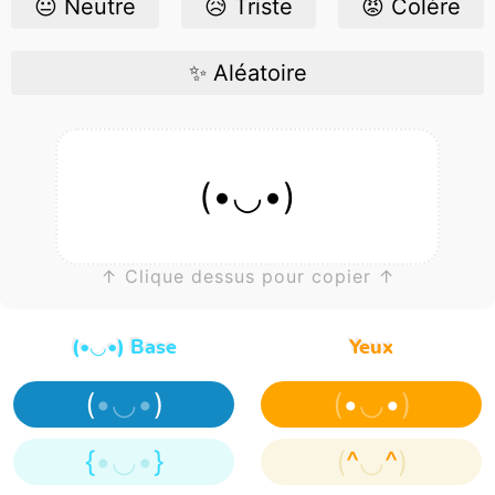
😐 Neutre
😥 Triste
😡 Colère
✨ Aléatoire
(•◡•)
↑ Clique dessus pour copier ↑
(•◡•) Base
Yeux
(
•◡•
)
(
•
◡
•
)
{
•◡•
}
(
^
◡
^
)