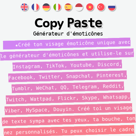
Paste
Copy
Générateur d'émoticônes
Créé ton visage émoticône unique avec
le générateur d'émoticônes et utilise-le sur
Instagram, TikTok, Youtube, Discord,
Facebook, Twitter, Snapchat, Pinterest,
Tumblr, WeChat, QQ, Telegram, Reddit,
Twitch, Wattpad, Flickr, Skype, Whatsapp,
Viber, MySpace, Douyin. Créé toi un visage
de texte sympa avec tes yeux, ta bouche, ton
nez personnalisés. Tu peux choisir le cadre