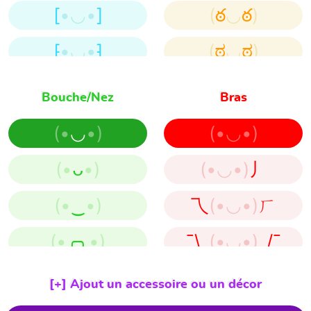
[
•◡•
]
(
ఠ
◡
ఠ
)
⁅
•◡•
⁆
(
ಠ
◡
ಠ
)
‹(
•◡•
­­­­­)›
(
・
◡
・
)
Bouche/Nez
Bras
<(
•◡•
)>
(
^
◡
~
)
(•
◡
•)
(•◡•)
⦓
•◡•
⦔
(
~
◡
^
)
(•
ᴗ
•)
(•◡•)
丿
⸦(
•◡•
)⸧
(
̃●
◡
̃•
)
(•
‿
•)
乁
(•◡•)
ㄏ
〔
•◡•
〕
(
•͌
◡
͌•
)
(•
╭╮
•)
¯\_
(•◡•)
_/¯
⟮
•◡•
⟯
(
•̄
◡
̄•
)
(•
_
•)
ﾍ
(•◡•)
ﾉ
[+] Ajout un accessoire ou un décor
᚜
•◡•
᚛
(
͒•
◡
•͒
)