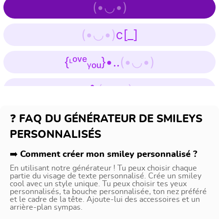
(•
̯
•)
(
ง
•◡•)
ว
(•◡•)
〈
•◡•
〉
(
̆̑•̆̑
◡
̆̑•̆̑
)
(•
̯
•)
(
ง
•◡•)
ง
(•◡•)
c[_]
⦑
•◡•
⦒
(
•̿
◡
̿•
)
(•
•)
(
۶
•◡•)
۶
{ᶫᵒᵛᵉᵧₒᵤ}•..
(•◡•)
⧼
•◡•
⧽
(
ة‎
◡
ة‎
)
(•
̮
•)
ψ
(•◡•)
ψ
✿
(•◡•)
⦍
•◡•
⦐
(
◡
)
(•
•)
໒
(•◡•)
ʋ
(•◡•)
✿
FAQ DU GÉNÉRATEUR DE SMILEYS
⌊
•◡•
⌋
(
•ิ
◡
•ั
)
(•
̺
•)
೭
(•◡•)
೨
PERSONNALISÉS
(
✿
•◡•)
⌈
•◡•
⌉
(
͠⊙
◡
☉̃
)
(•
•)
「
(•◡•)
Comment créer mon smiley personnalisé ?
(•◡•
✿
)
En utilisant notre générateur ! Tu peux choisir chaque
❪
•◡•
❫
(
͠◉
◡
◉͠
)
partie du visage de texte personnalisé. Crée un smiley
(•
̪
•)
˙˚ʚ
(•◡•)
ɞ˚˙
cool avec un style unique. Tu peux choisir tes yeux
personnalisés, ta bouche personnalisée, ton nez préféré
❮
•◡•
❯
(
͠•
◡
•͠
)
༄༅༄༅
(•◡•)
༄༅༄༅
et le cadre de la tête. Ajoute-lui des accessoires et un
(•
‸
•)
◦°˚ヽ
(•◡•)
ノ˚°◦
arrière-plan sympas.