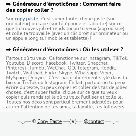
❰
•◡•
❱
(
́•
◡
̀•
)
♬♩♪♩
(•◡•)
♩♪♩♬
Générateur d'émoticônes : Comment faire
(•
▾
•)
〈
(•◡•)
ノ･:*☆
des copier coller ?
⧙
•◡•
⧘
(
́•
◡
́•
)
Sur
copy paste
, c'est super facile, clique juste (sur
ヽ｀、ヽ｀
(•◡•)
ヽ｀ヽ｀、｀
(•
•)
(•◡•)
⭜
ordinateur) ou tape (sur téléphone et tablette) sur ce
que tu trouves joli et rends toi où tu veux (app ou site)
༼
•◡•
༽
(
̂•
◡
•̂
)
et colle ta trouvaille (avec un clic droit sur ordinateur ou
•. ｡˚
(•◡•)
˚ · • . ° .
(•
̭
•)
(•◡•)
۶
un appuie long sur mobile et tablette) !
⟅
•◡•
⟆
(
❛ั
◡
❛ั
)
Générateur d'émoticônes : Où les utiliser ?
(•
•)
(•◡•)
੭⁾⁾
⋆｡ﾟ☁︎｡⋆｡ ﾟ☾ ﾟ｡⋆
(•◡•)
⋆｡ﾟ☁︎｡⋆｡ ﾟ
Partout où tu veux! Ca fonctionne sur Instagram, TikTok,
Youtube, Discord, Facebook, Twitter, Snapchat,
ᶘ
•◡•
­­­­­ᶅ
(
❛
◡
❛
)
Pinterest, Tumblr, WeChat, QQ, Telegram, Reddit,
(•
̬
•)
❀ܓ‎
(•◡•)
* ੈ✩‧₊˚*˚
(•◡•)
˚* ੈ✩‧₊
Twitch, Wattpad, Flickr, Skype, Whatsapp, Viber,
MySpace, Douyin... C'est particulièrement stylé dans ta
ᖗ
•◡•
ᖘ
(
*
◡
*
)
bio sur TikTok ou Instagram. En fait, partout ou tu peux
(•
⌵
•)
ۜ\
(•◡•)
/ۜ
჻ ༘჻ღཾཿ༉
(•◡•)
༘჻ღཾཿ༉჻
écrire du texte, tu peux copier et coller des tas de jolies
choses, c'est super facile, clique sur ce que tu veux
ʕ
•◡•
ʔ
(
٭
◡
٭
)
copier puis rends toi là où tu veux l'utiliser et colle le.
(•
v
•)
ヽ
(•◡•)
ﾉ*҉
Toutes nos déco sont particulièrement adaptées pour
-; ༉‧₊˚✧˳
(•◡•)
༘჻༉჻
attirer l'attention de tes amis, ta famille, tes followers.
⎝
•◡•
⎠
(
ᵔ
◡
ᵔ
)
(•
▽
•)
↖
(•◡•)
↗
*₊˚✧˳
(•◡•)
*¨*•.¸¸ପଓ
┄◡┄┄ ©
Copy Paste
┄┄〈★〉┄┄
@contact
┄┄◡┄
⸮
•◡•
?
(
◜
◡
◝
)
(•
•)
ヘ
(•◡•
ヘ
)