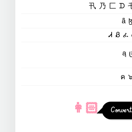
卂乃匚ᗪ
ǟ
ᏗᏰፈ
ą
ค
👩🏻
Convert 