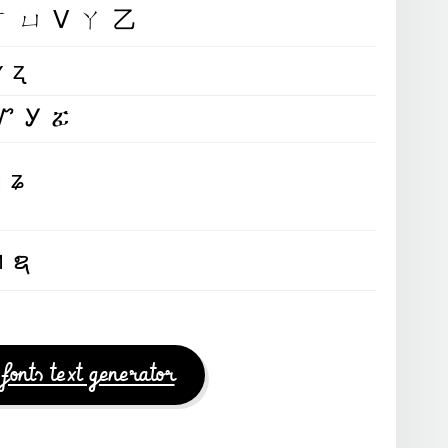
ㄒㄩᐯㄚ乙
ʏʐ
ᏬᏉᎩፚ
ყʑ
ฯຊ
 fonts text generator