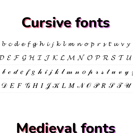
Cursive fonts
𝓫𝓬𝓭𝓮𝓯𝓰𝓱𝓲𝓳𝓴𝓵𝓶𝓷𝓸𝓹𝓻𝓼𝓽𝓾𝓿𝔂
𝓓𝓔𝓕𝓖𝓗𝓘𝓙𝓚𝓛𝓜𝓝𝓞𝓟𝓡𝓢𝓣
𝒷𝒸𝒹𝑒𝒻𝑔𝒽𝒾𝒿𝓀𝓁𝓂𝓃𝑜𝓅𝓇𝓈𝓉𝓊𝓋𝓎
𝒟𝐸𝐹𝒢𝐻𝐼𝒥𝒦𝐿𝑀𝒩𝒪𝒫𝑅𝒮𝒯
Medieval fonts