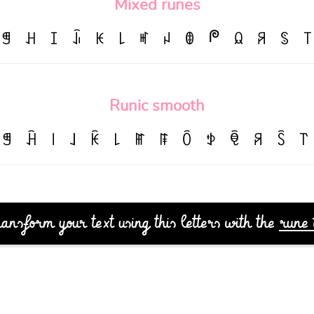
Mixed runes
ᖘ
ꁅ
ꃅ
ꀤ
ꀭ
ꀘ
꒒
ꎭ
ꈤ
ꂦ
ꆰ
ꋪ
ꌗ
꓄
Runic smooth
ꁅ
ꃄ
꒐
꒑
ꀗ
꒒
ꂵ
ꁹ
ꄱ
ꉣ
ꋟ
ꋪ
ꇘ
꓅
ansform your text using this letters with the
rune 