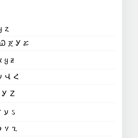
ყȥ
 Ꮗ ጀ Ꭹ ፚ
α ɓ ૮ ∂ ε ƒ ɠ ɦ เ ʝ ҡ ℓ ɱ ɳ σ ρ φ ૨ ร ƭ µ ѵ ω א ყ ƶ
ԹՅՇԺȝԲԳɧɿʝƙʅʍՌԾρՐՏԵՄעՎՀ
ᏉᎩᏃ
คც८ძ૯Բ૭ҺɿʆқՆɱՈ૦ƿՐς੮υ౮עઽ
ሀሃጊ