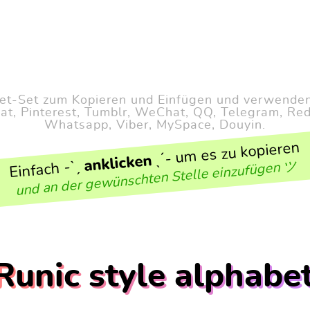
bet-Set zum Kopieren und Einfügen und verwenden 
at, Pinterest, Tumblr, WeChat, QQ, Telegram, Redd
Whatsapp, Viber, MySpace, Douyin.
ˎˊ- um es zu kopieren
anklicken
Einfach -ˋˏ
und an der gewünschten Stelle einzufügen ツ
Runic style alphabe