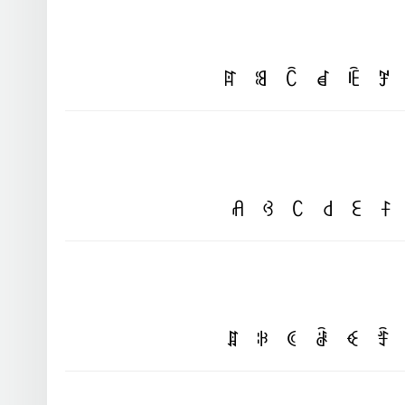
ꍏ
ꌃ
ꉓ
ꀸ
ꍟ
ꎇ
ꋬ
ꃳ
ꉔ
꒯
ꏂ
ꊰ
ꁲ
ꋰ
ꀯ
ꂠ
ꈼ
ꄞ