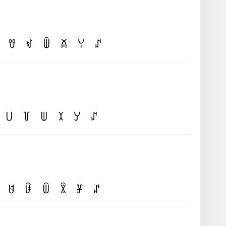
ꀎ
ꃴ
ꅏ
ꊼ
ꌩ
ꁴ
꒤
꒦
ꅐ
ꉧ
ꌦ
ꁴ
ꐇ
ꀰ
ꅏ
ꇒ
ꐞ
ꁴ