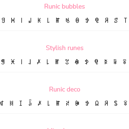
Runic bubbles
ꍌ
ꃬ
꒐
꒻
ꀘ
꒒
ꂵ
ꂚ
ꉻ
ꉣ
ꋠ
ꋪ
ꑄ
꓄
Stylish runes
ꁅ
ꁝ
꒐
꒑
ꈵ
꒒
ꂵ
ꃔ
ꊿ
ꉣ
ꋠ
ꌅ
ꈜ
ꋖ
Runic deco
ꁍ
ꀍ
ꀤ
ꀭ
ꈵ
꒒
ꂵ
ꋊ
ꁏ
ꉣ
ꆰ
ꋪ
ꌚ
ꋖ