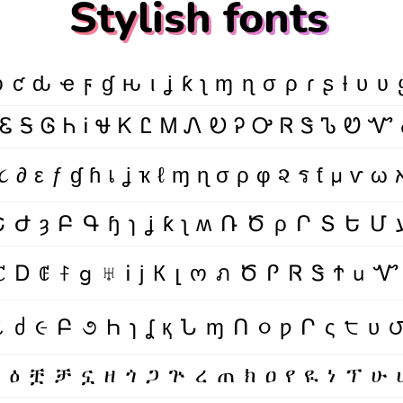
Stylish fonts
Ⴆƈԃҽϝɠԋιʝƙʅɱɳσρɾʂƚυʋ
 Ꮛ Ꭶ Ꮆ Ꮒ Ꭵ Ꮰ Ꮶ Ꮭ Ꮇ Ꮑ Ꭷ Ꭾ Ꭴ Ꮢ Ꮥ Ꮦ Ꮼ Ꮙ
꒝Ꭰꂅꊰg♅ᎥϳКլოภԾᎵᏒᏕϮu
ርዕቿቻኗዘጎጋጕረጠክዐየዪነፕሁ