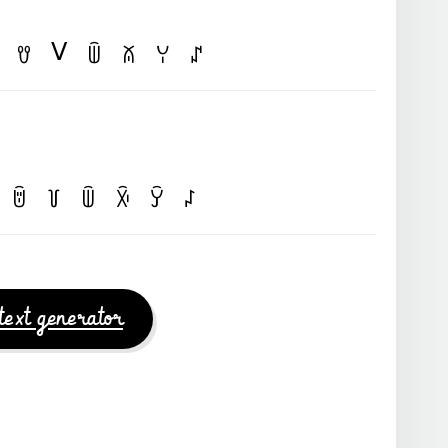
ᐯ
ꀎ
ꅏ
ꊼ
ꌩ
ꁴ
ꌇ
꒦
ꅏ
ꋋ
ꌥ
꒗
text generator