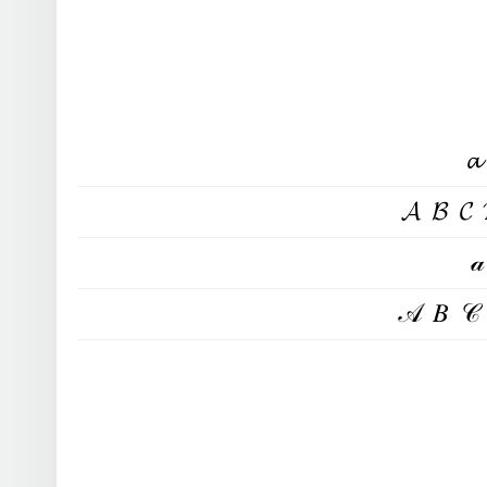

𝓐𝓑𝓒

𝒜𝐵𝒞