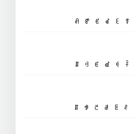
ꋬ
ꍗ
ꏳ
ꂟ
ꏂ
ꄟ
ꁲ
ꃳ
ꏳ
ꀷ
ꑀ
ꊯ
ꁲ
ꃃ
ꇃ
ꂡ
ꏹ
ꄙ