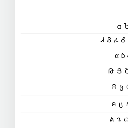
α
Ꮧ Ᏸ ፈ Ꮄ
ᕱც
ልጌ