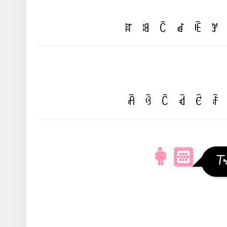
ꍏ
ꌃ
ꉓ
ꀸ
ꍟ
ꎇ
ꋫ
ꃲ
ꉓ
ꃸ
ꑾ
ꄘ
👩🏻
Tr