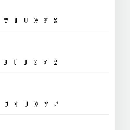
ꀎ
꒦
ꅐ
ꉼ
ꐞ
ꑓ
ꌈ
꒦
ꅐ
ꉤ
ꐔ
ꑒ
ꌈ
ꃴ
ꅐ
ꋚ
ꂖ
ꁴ