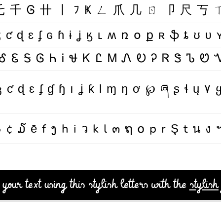
乇千Ꮆ卄丨ﾌҜㄥ爪几ㄖ卩尺丂
ɮƈɖɛʄɢɦɨʝӄʟʍռօքʀֆȶʊʋ
ᎴᏋᎦᎶᏂᎥᏠᏦᏝᎷᏁᎧᎮᏒᏕᏖ
ცƈɖɛʄɠɧıʝƙƖɱŋơ℘ཞʂɬų۷
๖¢໓ēfງhiวkl๓ຖ໐prŞtนง
your text using this stylish letters with the
stylish