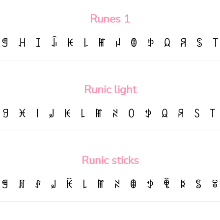
Runes 1
ꁅ
ꃅ
ꀤ
ꀭ
ꀘ
꒒
ꂵ
ꈤ
ꂦ
ꉣ
ꆰ
ꋪ
ꌗ
꓄
Runic light
ꍌ
ꁝ
꒐
꒻
ꀘ
꒒
ꂵ
ꋊ
ꄲ
ꉣ
ꆰ
ꋪ
ꇙ
꓄
Runic sticks
ꁅ
ꍩ
ꂑ
꒻
ꀗ
꒒
ꂵ
ꋊ
ꂦ
ꉣ
ꁷ
ꌅ
ꌚ
ꋖ