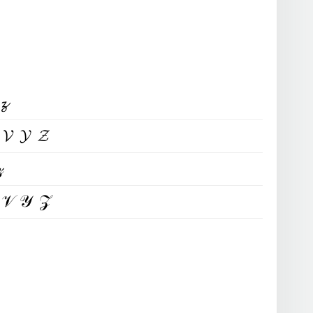
𝔃
𝓥𝓨𝓩
𝓏
𝒱𝒴𝒵